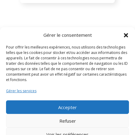
Gérer le consentement
Agenda & Actu
Offres de
Publications
Pour offrir les meilleures expériences, nous utilisons des technologies
services
telles que les cookies pour stocker et/ou accéder aux informations des
appareils. Le fait de consentir à ces technologies nous permettra de
traiter des données telles que le comportement de navigation ou les ID
Ateliers
Territoire &
uniques sur ce site. Le fait de ne pas consentir ou de retirer son
Accompagnement à
statistiques
consentement peut avoir un effet négatif sur certaines caractéristiques
l’emploi
et fonctions.
Evènements
Gérer les services
Cahiers
Coaching intensif
Emploi
Actualités
RSA
Accepter
Rapports
Cellule Grands
Refuser
d'activités
Travaux
Voir les préférences