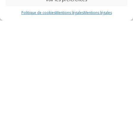
Création et reprise
Politique de cookies
Mentions légales
Mentions légales
d’entreprise
GPECT
Découvrir
Candidater
Contact
Notre histoire
Offres d’emploi
Formulaire de
contact
Appel d’offres
Notre équipe
Nos actions