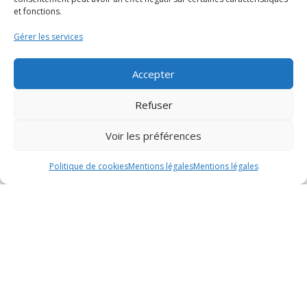
et fonctions.
Gérer les services
Création et reprise
d’entreprise
Accepter
Refuser
GPECT
Voir les préférences
Politique de cookies
Mentions légales
Mentions légales
Découvrir
Candidater
Contact
Notre histoire
Offres d’emploi
Formulaire de
contact