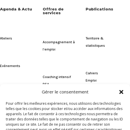
Agenda & Actu
Offres de
Publications
services
Ateliers
Territoire &
Accompagnement à
statistiques
l’emploi
Evènements
Cahiers
Coaching intensif
Emploi
RSA
Gérer le consentement
Actualités
Pour offrir les meilleures expériences, nous utilisons des technologies
Rapports
telles que les cookies pour stocker et/ou accéder aux informations des
Cellule Grands
appareils. Le fait de consentir à ces technologies nous permettra de
d'activités
traiter des données telles que le comportement de navigation ou les ID
Travaux
uniques sur ce site. Le fait de ne pas consentir ou de retirer son
consentement peut avoir un effet négatif sur certaines caractéristiques