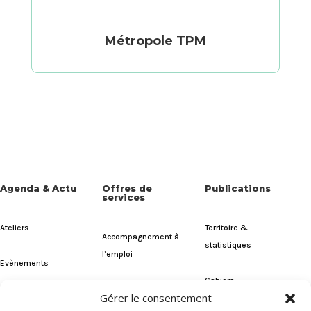
Métropole TPM
Agenda & Actu
Offres de
Publications
services
Ateliers
Territoire &
Accompagnement à
statistiques
l’emploi
Evènements
Cahiers
Coaching intensif
Gérer le consentement
Emploi
Actualités
RSA