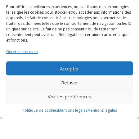
Pour offrir les meilleures expériences, nous utilisons des technologies
Rapports
telles que les cookies pour stocker et/ou accéder aux informations des
Cellule Grands
appareils. Le fait de consentir à ces technologies nous permettra de
d'activités
Travaux
traiter des données telles que le comportement de navigation ou les ID
uniques sur ce site. Le fait de ne pas consentir ou de retirer son
consentement peut avoir un effet négatif sur certaines caractéristiques
Création et reprise
et fonctions.
d’entreprise
Gérer les services
GPECT
Accepter
Refuser
Découvrir
Candidater
Contact
Voir les préférences
Politique de cookies
Mentions légales
Mentions légales
Notre histoire
Offres d’emploi
Formulaire de
contact
Appel d’offres
Notre équipe