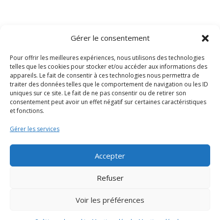
Gérer le consentement
Découvrir
Candidater
Contact
Pour offrir les meilleures expériences, nous utilisons des technologies
Notre histoire
Offres d’emploi
Formulaire de
telles que les cookies pour stocker et/ou accéder aux informations des
appareils. Le fait de consentir à ces technologies nous permettra de
contact
Appel d’offres
traiter des données telles que le comportement de navigation ou les ID
Notre équipe
uniques sur ce site. Le fait de ne pas consentir ou de retirer son
consentement peut avoir un effet négatif sur certaines caractéristiques
Nos actions
et fonctions.
Nos valeurs
Gérer les services
Nos partenaires
Accepter
Refuser
Voir les préférences
Mentions légales
–
C.G.U
– Copyrights 2023