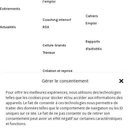
l’emploi
Evènements
Cahiers
Coaching intensif
Emploi
RSA
Actualités
Rapports
Cellule Grands
d'activités
Travaux
Création et reprise
d’entreprise
Gérer le consentement
Pour offrir les meilleures expériences, nous utilisons des technologies
GPECT
telles que les cookies pour stocker et/ou accéder aux informations des
appareils. Le fait de consentir à ces technologies nous permettra de
traiter des données telles que le comportement de navigation ou les ID
uniques sur ce site. Le fait de ne pas consentir ou de retirer son
consentement peut avoir un effet négatif sur certaines caractéristiques
et fonctions.
Découvrir
Candidater
Contact